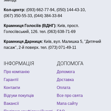
павутина на хелловін купити
карнавальні капелюхи
Кол-центр:
(093) 662-77-94, (050) 144-43-10,
(067) 350-55-33, (044) 384-33-84
квест бокс
сервіровка столу до 8 березня
магазин подарунків та приколів київ
Крамниця Голосіїв (ВДНГ):
Київ, просп.
Голосіївський, 126. тел. (063) 638-71-69
купити обручі на голову
хлопавка пневматична
товари до шкільного свята
гавайське намисто
Крамниця Дарниця:
Київ, вул. Малишка 5, "Дитячий
пасаж", 2-й поверх. тел. (073) 071-49-11
чорно біла вечірка
аксесуари на дівич вечір купити київ
ІНФОРМАЦІЯ
ДОПОМОГА
маска на хелловін
Про компанію
Допомога
декор на перший день народження
рамка для фото
Гарантії
Доставка
оформлення дитячого дня народження
Контакти
Оплата
купити чашку з приколом
ковпаки святкові
Відгуки покупців
Все про свята
Вакансії
Мапа сайту