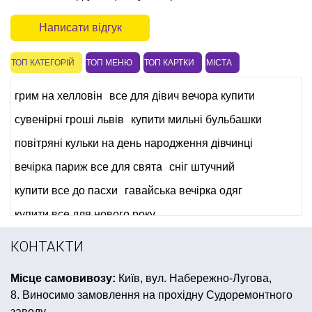
Написати відгук
ТОП КАТЕГОРІЙ
ТОП МЕНЮ
ТОП КАРТКИ
МІСТА
грим на хелловін
все для дівич вечора купити
сувенірні гроші львів
купити мильні бульбашки
повітряні кульки на день народження дівчинці
вечірка париж все для свята
сніг штучний
купити все до пасхи
гавайська вечірка одяг
купити все для нового року
перший день народження донечки
КОНТАКТИ
день народження в стилі ніндзяго
Місце самовивозу:
Київ, вул. Набережно-Лугова,
купити все для день народження в стилі футбол
8. Виносимо замовлення на прохідну Судоремонтного
свічки на день народження
венеціанська маска
заводу.