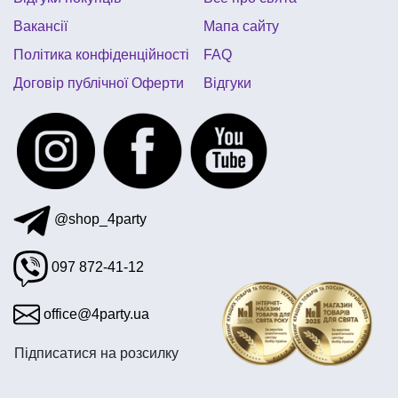
стакан одноразовий
сувенірні медалі
Вакансії
Мапа сайту
Політика конфіденційності
FAQ
Договір публічної Оферти
Відгуки
@shop_4party
097 872-41-12
office@4party.ua
Підписатися на розсилку