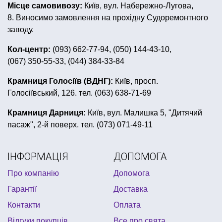
Місце самовивозу:
Київ, вул. Набережно-Лугова,
жовто блакитні кульки
фата на дівич вечір
8. Виносимо замовлення на прохідну Судоремонтного
день народження в стилі майнкрафт
заводу.
кульки день народження
Кол-центр:
(093) 662-77-94, (050) 144-43-10,
(067) 350-55-33, (044) 384-33-84
вітання з днем 8 березня листівки
дитячий костюм на хелловін
карнавальні перуки
Крамниця Голосіїв (ВДНГ):
Київ, просп.
Голосіївський, 126. тел. (063) 638-71-69
декор на день народження
ковпак на голову
день народження в стилі крижане серце
Крамниця Дарниця:
Київ, вул. Малишка 5, "Дитячий
пасаж", 2-й поверх. тел. (073) 071-49-11
вечірка в стилі 80
повітряні кульки на день народження дівчинці
ІНФОРМАЦІЯ
ДОПОМОГА
товари для свята на випускний
Про компанію
Допомога
день народження в стилі тачки
Гарантії
Доставка
день народження в стилі футбол
конфетті купити
Контакти
Оплата
декор для кімнати купити
кульки гелеві ціна
Відгуки покупців
Все про свята