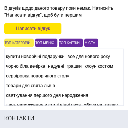
Відгуків щодо даного товару поки немає. Натисніть
"Написати відгук", щоб бути першим
Написати відгук
ТОП КАТЕГОРІЙ
ТОП МЕНЮ
ТОП КАРТКИ
МІСТА
купити новорічні подарунки
все для нового року
чорно біла вечірка
надувні іграшки
клоун костюм
сервіровка новорічного столу
товари для свята львів
святкування першого дня народження
день народження в стилі вінні пуха
обруч на голову
вушка на голову
КОНТАКТИ
все для дня народження в стилі губка боб