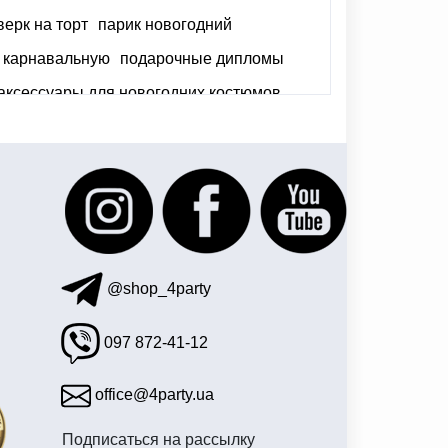
ерк на торт
парик новогодний
у карнавальную
подарочные дипломы
аксессуары для новогодних костюмов
ары воздушные
@shop_4party
097 872-41-12
office@4party.ua
Подписаться на рассылку