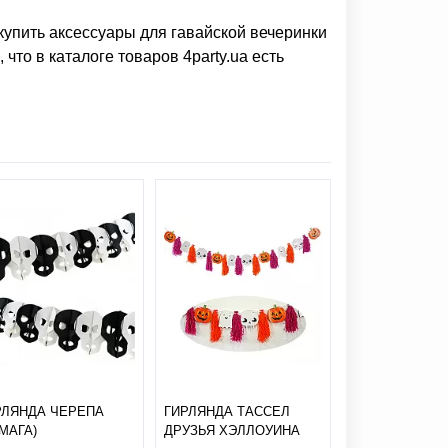
купить аксессуары для гавайской вечеринки
что в каталоге товаров 4party.ua есть
ГИРЛЯНДА ОС
РЛЯНДА ЧЕРЕПА
ГИРЛЯНДА ТАССЕЛ
ЛИСТЬЯ НА
МАГА)
ДРУЗЬЯ ХЭЛЛОУИНА
БАТАРЕЙКАХ