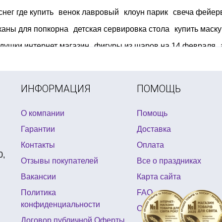
нег где купить
венок лавровый
клоун парик
свеча фейерв
каны для попкорна
детская сервировка стола
купить маск
душки интернет магазин
фигуры из шаров на 14 февраля
 поли робокар
пригласительные на праздник купить киев
ш
ИНФОРМАЦИЯ
ПОМОЩЬ
О компании
Помощь
Гарантии
Доставка
Контакты
Оплата
0,
Отзывы покупателей
Все о праздниках
Вакансии
Карта сайта
Политика
FAQ
конфиденциальности
Отзывы
Договор публичной Оферты