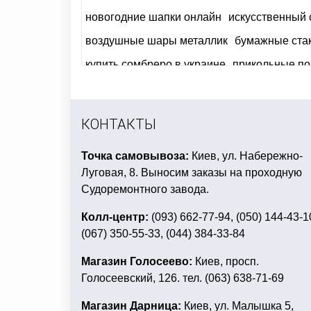
новогодние шапки онлайн
искусственный с
воздушные шары металлик
бумажные ста
купить сомбреро в украине
прикольные по
детский праздник декор
все для праздника
товары для праздника киев
КОНТАКТЫ
Точка самовывоза:
Киев, ул. Набережно-
Луговая, 8. Выносим заказы на проходную
Судоремонтного завода.
Колл-центр:
(093) 662-77-94, (050) 144-43-1
(067) 350-55-33, (044) 384-33-84
Магазин Голосеево:
Киев, просп.
Голосеевский, 126. тел. (063) 638-71-69
Магазин Дарница:
Киев, ул. Малышка 5,