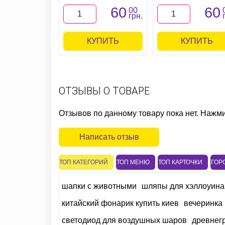
60
60
00
грн.
КУПИТЬ
КУПИТЬ
ОТЗЫВЫ О ТОВАРЕ
Отзывов по данному товару пока нет. Нажм
Написать отзыв
ТОП КАТЕГОРИЙ
ТОП МЕНЮ
ТОП КАРТОЧКИ
ГОР
шапки с животными
шляпы для хэллоуина
китайский фонарик купить киев
вечеринка
светодиод для воздушных шаров
древнег