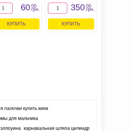
60
350
3
00
00
грн.
грн.
КУПИТЬ
КУПИТЬ
КУПИ
я палочки купить киев
юмы для мальчика
хэллоуина
карнавальная шляпа цилиндр