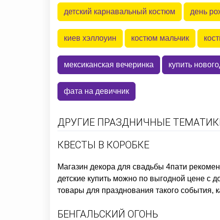
детский карнавальный костюм
день ро
киев хэллоуин
костюм мальчик
кост
мексиканская вечеринка
купить новог
фата на девичник
ДРУГИЕ ПРАЗДНИЧНЫЕ ТЕМАТИКИ
КВЕСТЫ В КОРОБКЕ
Магазин декора для свадьбы
4пати рекомен
детские купить
можно по выгодной цене с до
товары для празднования такого события, 
БЕНГАЛЬСКИЙ ОГОНЬ