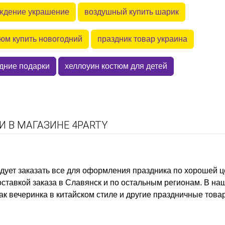
ждение украшение
воздушный купить шарик
юм купить новогодний
праздник товар украина
одние подарки
хеллоуин костюм для детей
 В МАГАЗИНЕ 4PARTY
дует заказать
все для оформления праздника
по хорошей ц
ставкой заказа в Славянск и по остальным регионам. В н
как
вечеринка в китайском стиле
и другие праздничные това