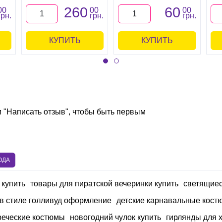
260
60
00
00
00
грн.
грн.
грн.
КУПИТЬ
КУПИТЬ
и "Написать отзыв", чтобы быть первым
ОДА
 купить
товары для пиратской вечеринки купить
светящиес
 в стиле голливуд оформление
детские карнавальные кост
реческие костюмы
новогодний чулок купить
гирлянды для 