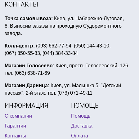
валентинки на день влюбленных
КОНТАКТЫ
взрослые карнавальные костюмы
Точка самовывоза:
Киев, ул. Набережно-Луговая,
подставка для воздушных шаров
8. Выносим заказы на проходную Судоремонтного
день рождения ребенка в стиле принцессы
завода.
воздушные шары пастельные купить
Колл-центр:
(093) 662-77-94, (050) 144-43-10,
(067) 350-55-33, (044) 384-33-84
картина на хэллоуин
все для свадебного декора купить украина
Магазин Голосеево:
Киев, просп. Голосеевский, 126.
тел. (063) 638-71-69
парик клоун
мексиканская вечеринка декор
гелиевые шары 8 марта
товары на пасху
Магазин Дарница:
Киев, ул. Малышка 5, "Детский
пассаж", 2-й этаж. тел. (073) 071-49-11
кубинская вечеринка
ИНФОРМАЦИЯ
ПОМОЩЬ
вечеринка в стиле оскар декор купить
О компании
Помощь
воздушные шары латексные шары
Гарантии
Доставка
карнавальные шляпы
конфетти на 14 февраля
Контакты
Оплата
новый год шапки
борода деда мороза купить днепр