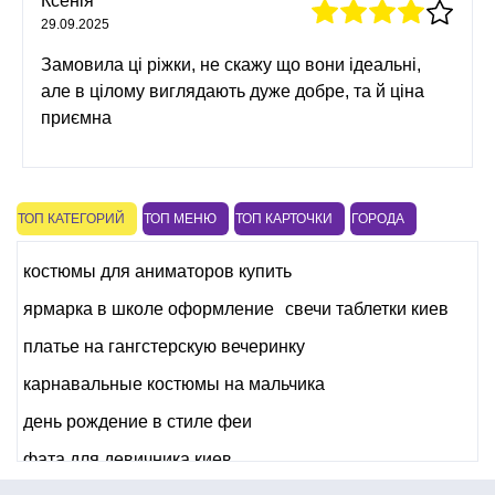
Ксенія
29.09.2025
Замовила ці ріжки, не скажу що вони ідеальні,
але в цілому виглядають дуже добре, та й ціна
приємна
ТОП КАТЕГОРИЙ
ТОП МЕНЮ
ТОП КАРТОЧКИ
ГОРОДА
костюмы для аниматоров купить
ярмарка в школе оформление
свечи таблетки киев
платье на гангстерскую вечеринку
карнавальные костюмы на мальчика
день рождение в стиле феи
фата для девичника киев