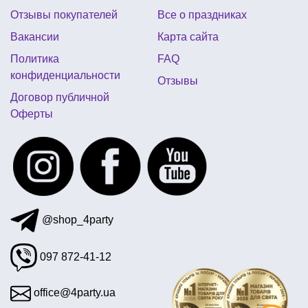
Отзывы покупателей
Все о праздниках
грим киев купить
гирлянда к хэллоуину
Вакансии
Карта сайта
звездные войны вечеринка
пиратский костюм
Политика
FAQ
гламурная вечеринка
конфиденциальности
Отзывы
день рождения в стиле минни мауса
Договор публичной
Оферты
шары цифры фольгированные
@shop_4party
097 872-41-12
office@4party.ua