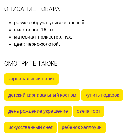
ОПИСАНИЕ ТОВАРА
размер обруча: универсальный;
высота рог: 16 см;
материал: полиэстер, пух;
цвет: черно-золотой.
СМОТРИТЕ ТАКЖЕ
карнавальный парик
детский карнавальный костюм
купить подарок
день рождение украшение
свеча торт
искусственный снег
ребенок хэллоуин