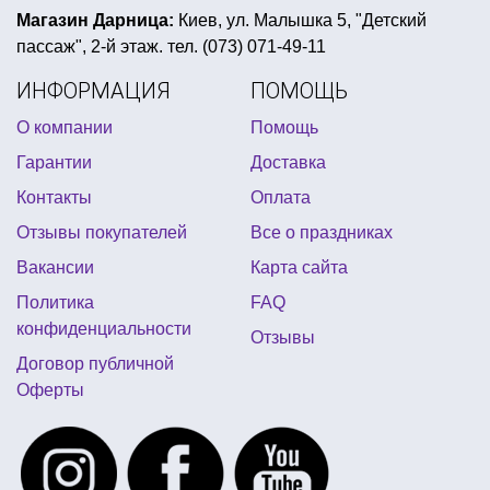
новогодние снежинки купить
Магазин Дарница:
Киев, ул. Малышка 5, "Детский
пассаж", 2-й этаж. тел. (073) 071-49-11
украшения для гангстерской вечеринки
ИНФОРМАЦИЯ
ПОМОЩЬ
накладные клыки купить
О компании
Помощь
подарок на девичник купить
Гарантии
Доставка
вечеринка в стиле казино одежда
Контакты
Оплата
купить колпак новогодний
Отзывы покупателей
Все о праздниках
детский день рождения герои в масках
Вакансии
Карта сайта
маски для хэллоуина купить киев
Политика
FAQ
детский день рождения фиксики
конфиденциальности
Отзывы
усы накладные купить
Договор публичной
Оферты
сексуальный подарок на 8 марта
пиратская вечеринка костюмы
бутафория на хэллоуин