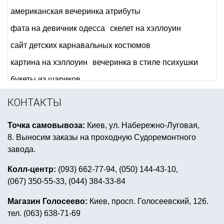
американская вечеринка атрибуты
фата на девичник одесса
скелет на хэллоуин
сайт детских карнавальных костюмов
картина на хэллоуин
вечеринка в стиле психушки
букеты из шариков
аксессуары к карнавальным костюмам все для праздник
КОНТАКТЫ
бумага для маффинов
девичник киев
Точка самовывоза:
Киев, ул. Набережно-Луговая,
тарелки одноразовые бумажные купить
8. Выносим заказы на проходную Судоремонтного
шары 14 февраля
завода.
гангстерская вечеринка аксессуары купить киев
Колл-центр:
(093) 662-77-94, (050) 144-43-10,
(067) 350-55-33, (044) 384-33-84
золотая вечеринка
украшения на день святого патрика
Магазин Голосеево:
Киев, просп. Голосеевский, 126.
тел. (063) 638-71-69
метафан купить одесса
декор 8 марта