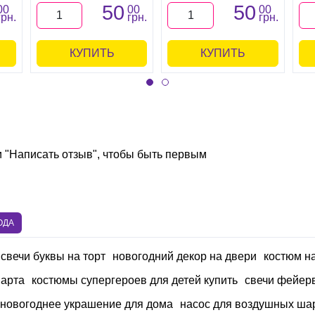
50
50
00
00
00
грн.
грн.
грн.
КУПИТЬ
КУПИТЬ
и "Написать отзыв", чтобы быть первым
ОДА
свечи буквы на торт
новогодний декор на двери
костюм на
марта
костюмы супергероев для детей купить
свечи фейерв
 новогоднее украшение для дома
насос для воздушных ша