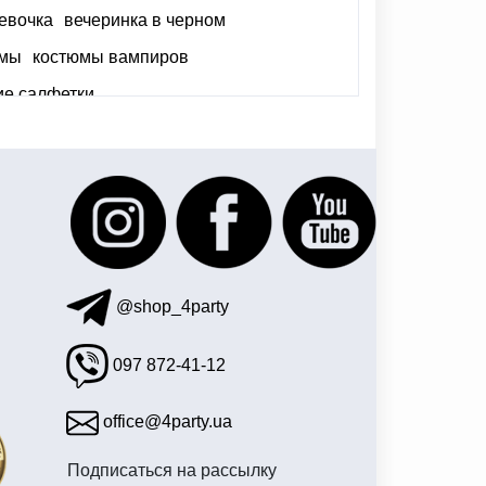
евочка
вечеринка в черном
юмы
костюмы вампиров
ие салфетки
тику
купить гирлянду на хэллоуин
@shop_4party
097 872-41-12
office@4party.ua
Подписаться на рассылку