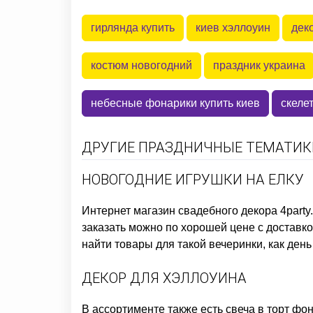
гирлянда купить
киев хэллоуин
дек
костюм новогодний
праздник украина
небесные фонарики купить киев
скеле
ДРУГИЕ ПРАЗДНИЧНЫЕ ТЕМАТИКИ
НОВОГОДНИЕ ИГРУШКИ НА ЕЛКУ
Интернет магазин свадебного декора
4party
заказать
можно по хорошей цене с доставкой
найти товары для такой вечеринки, как
день
ДЕКОР ДЛЯ ХЭЛЛОУИНА
В ассортименте также есть
свеча в торт фон