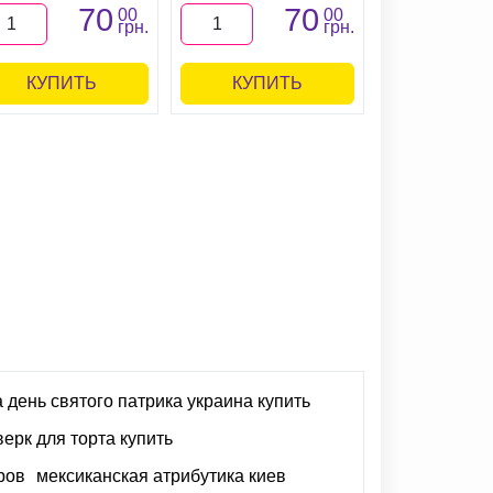
70
70
00
00
грн.
грн.
КУПИТЬ
КУПИТЬ
КУПИ
 день святого патрика украина купить
ерк для торта купить
ров
мексиканская атрибутика киев