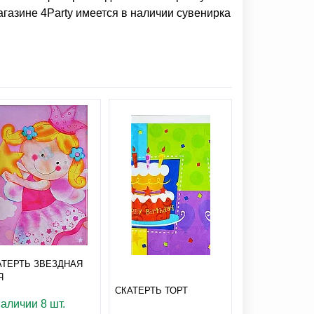
агазине 4Party имеется в наличии
сувенирка
АТЕРТЬ ЗВЕЗДНАЯ
Я
СКАТЕРТЬ
СКАТЕРТЬ ТОРТ
ФУТБОЛЬНЫЕ
наличии 8 шт.
ЭКОНОМ