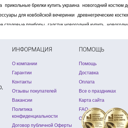
а
прикольные брелки купить украина
новогодний костюм д
ессуары для ковбойской вечеринки
древнегреческие кост
ие столовые приборы
галстук новогодний купить
новогодн
 shower купить все для вечеринки
костюм на морскую тема
ские хлопушки
ИНФОРМАЦИЯ
ПОМОЩЬ
О компании
Помощь
Гарантии
Доставка
Контакты
Оплата
0,
Отзывы покупателей
Все о праздниках
Вакансии
Карта сайта
Политика
FAQ
конфиденциальности
Отзывы
Договор публичной Оферты