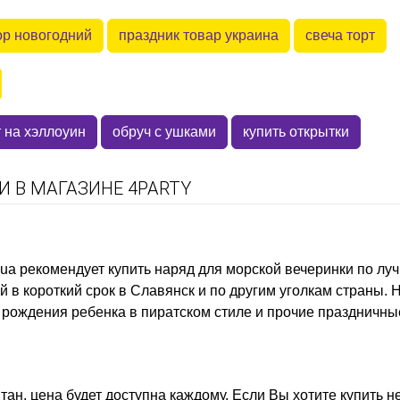
ор новогодний
праздник товар украина
свеча торт
т на хэллоуин
обруч с ушками
купить открытки
 В МАГАЗИНЕ 4PARTY
.ua рекомендует купить
наряд для морской вечеринки
по луч
 в короткий срок в Славянск и по другим уголкам страны. 
 рождения ребенка в пиратском стиле
и прочие праздничны
тан, цена
будет доступна каждому. Если Вы хотите
купить 