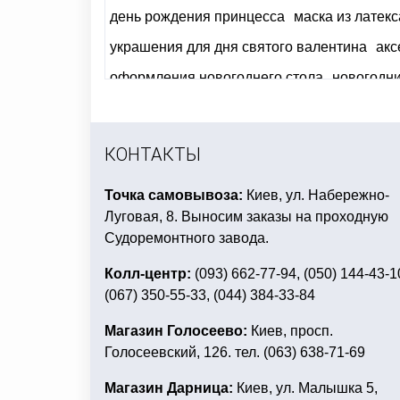
день рождения принцесса
маска из латекс
украшения для дня святого валентина
акс
оформления новогоднего стола
новогодн
маленькие воздушные шарики купить
baby
аксессуары для девичника киев купить
дет
КОНТАКТЫ
Точка самовывоза:
Киев, ул. Набережно-
Луговая, 8. Выносим заказы на проходную
Судоремонтного завода.
Колл-центр:
(093) 662-77-94, (050) 144-43-1
(067) 350-55-33, (044) 384-33-84
Магазин Голосеево:
Киев, просп.
Голосеевский, 126. тел. (063) 638-71-69
Магазин Дарница:
Киев, ул. Малышка 5,