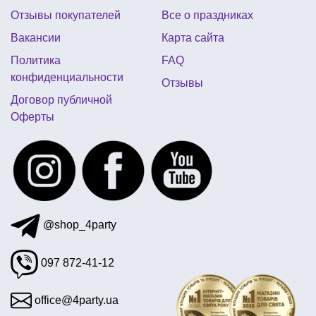
Отзывы покупателей
Все о праздниках
воздушные шары хром купить киев
Вакансии
Карта сайта
детские маски для карнавала
Политика
FAQ
бравл старс день рождения
конфиденциальности
Отзывы
купить взрослый карнавальный костюм
Договор публичной
Оферты
подвески на елку купить
тематический день рождения смешарики
колпак ведьмочки
детские новогодние костюмы для девочки
@shop_4party
097 872-41-12
office@4party.ua