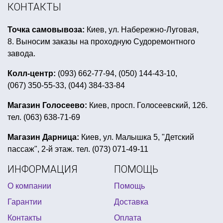
оригинальные брелки киев
свеча хэллоуин
КОНТАКТЫ
ободок для нового года
Точка самовывоза:
Киев, ул. Набережно-Луговая,
гирлянды из бумаги на 8 марта
8. Выносим заказы на проходную Судоремонтного
небесные фонарики оптом украина
завода.
детский день рождения индейцы
Колл-центр:
(093) 662-77-94, (050) 144-43-10,
(067) 350-55-33, (044) 384-33-84
декор стола на свадьбу
воздушные букеты
вечеринка в ретро стиле
Магазин Голосеево:
Киев, просп. Голосеевский, 126.
тел. (063) 638-71-69
вечеринка в китайском стиле
день рождение в стиле воздушный шар
Магазин Дарница:
Киев, ул. Малышка 5, "Детский
пассаж", 2-й этаж. тел. (073) 071-49-11
купить декор на день рождение мальчика тема воздушн
ИНФОРМАЦИЯ
ПОМОЩЬ
аксессуары для морской вечеринки
О компании
Помощь
новогодние столовые приборы
шары пиратские
Гарантии
Доставка
конкурсы для пиратской вечеринки
Контакты
Оплата
новогодние шляпы купить