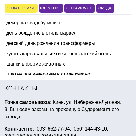
ТОП КАТЕГОРИЙ
ТОП МЕНЮ
ТОП КАРТОЧКИ
ГОРОДА
декор на свадьбу купить
день рождение в стиле марвел
детский день рождения трансформеры
купить карнавальные очки
бенгальский огонь
шапки в форме животных
платье для вечеринки в стиле казино
украшения на выпускной вечер
КОНТАКТЫ
мешок для деда мороза
Точка самовывоза:
Киев, ул. Набережно-Луговая,
baby shower купить все для вечеринки
8. Выносим заказы на проходную Судоремонтного
детские костюмы на новый год для мальчиков
завода.
желтая вечеринка
купить боа украина
Колл-центр:
(093) 662-77-94, (050) 144-43-10,