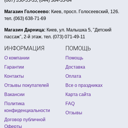
(067) 350-55-33, (044) 384-33-84
интересные брелки
шляпа сомбреро
красивый украинский венок
Магазин Голосеево:
Киев, просп. Голосеевский, 126.
тел. (063) 638-71-69
магазин все для праздника
день рождение в стиле феи
Магазин Дарница:
Киев, ул. Малышка 5, "Детский
пассаж", 2-й этаж. тел. (073) 071-49-11
женский карнавальный костюм
ИНФОРМАЦИЯ
ПОМОЩЬ
восточные вечеринки
О компании
Помощь
вечеринка в байкерском стиле
Гарантии
Доставка
пиньята купить киев недорого
Контакты
Оплата
фигурные воздушные шары
Отзывы покупателей
Все о праздниках
купить шарики для тематической вечеринки
Вакансии
Карта сайта
прикольные подтяжки купить
Политика
FAQ
украшения детского праздника
конфиденциальности
Отзывы
карнавальные костюмы животных
Договор публичной
Оферты
все для вечеринки в футбольном стиле