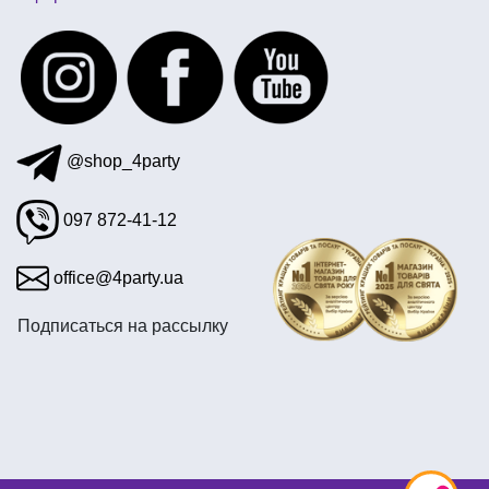
день рождения в стиле brawl stars
пиратская вечеринка оформление
купить подвесные фонарики на день валентина
купить неоновые браслеты
@shop_4party
097 872-41-12
office@4party.ua
Подписаться на рассылку