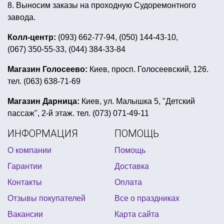
8. Выносим заказы на проходную Судоремонтного
карнавальный костюм женский
завода.
купить пригласительные открытки
Колл-центр:
(093) 662-77-94, (050) 144-43-10,
(067) 350-55-33, (044) 384-33-84
свечи на день валентина
купить поздравительные открытки
Магазин Голосеево:
Киев, просп. Голосеевский, 126.
тел. (063) 638-71-69
трендовые воздушные шары
вечеринка в мексиканском стиле
Магазин Дарница:
Киев, ул. Малышка 5, "Детский
пассаж", 2-й этаж. тел. (073) 071-49-11
скатерть на хэллоуин купить
ИНФОРМАЦИЯ
ПОМОЩЬ
корона карнавальная цена
змея на хэллоуин
О компании
Помощь
продажа бенгальских огней
Гарантии
Доставка
купить костюм хеллоуина
Контакты
Оплата
день рождения в стиле миньонов
Отзывы покупателей
Все о праздниках
открытка 8 марта купить
Вакансии
Карта сайта
букет из фольгированных шаров