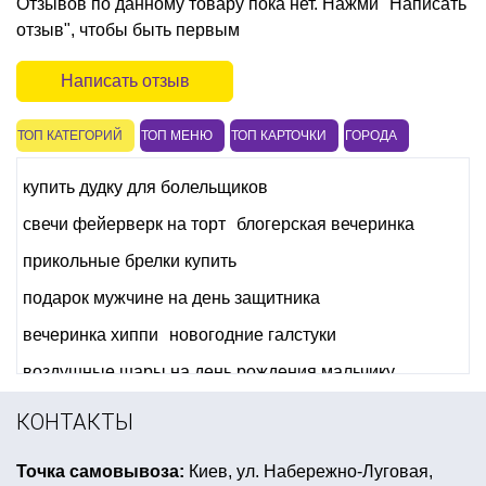
Отзывов по данному товару пока нет. Нажми "Написать
отзыв", чтобы быть первым
Написать отзыв
ТОП КАТЕГОРИЙ
ТОП МЕНЮ
ТОП КАРТОЧКИ
ГОРОДА
купить дудку для болельщиков
свечи фейерверк на торт
блогерская вечеринка
прикольные брелки купить
подарок мужчине на день защитника
вечеринка хиппи
новогодние галстуки
воздушные шары на день рождения мальчику
украшение стола на halloween
КОНТАКТЫ
гавайская вечеринка киев
Точка самовывоза:
Киев, ул. Набережно-Луговая,
шары фольгированные звезды